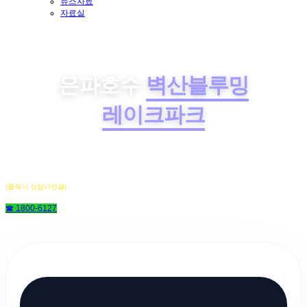
뉴스자료
자료실
은파호수
벽산블루밍
레이크파크
(클릭시 상담사연결)
☎ 1800-6127