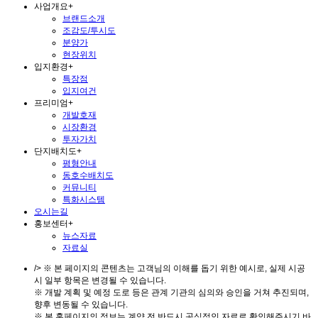
사업개요
+
브랜드소개
조감도/투시도
분양가
현장위치
입지환경
+
특장점
입지여건
프리미엄
+
개발호재
시장환경
투자가치
단지배치도
+
평형안내
동호수배치도
커뮤니티
특화시스템
오시는길
홍보센터
+
뉴스자료
자료실
/> ※ 본 페이지의 콘텐츠는 고객님의 이해를 돕기 위한 예시로, 실제 시공
시 일부 항목은 변경될 수 있습니다.
※ 개발 계획 및 예정 도로 등은 관계 기관의 심의와 승인을 거쳐 추진되며,
향후 변동될 수 있습니다.
※ 본 홈페이지의 정보는 계약 전 반드시 공식적인 자료로 확인해주시기 바