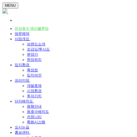
MENU
은파호수 벽산블루밍
방문예약
사업개요
브랜드소개
조감도/투시도
분양가
현장위치
입지환경
특장점
입지여건
프리미엄
개발호재
시장환경
투자가치
단지배치도
평형안내
동호수배치도
커뮤니티
특화시스템
오시는길
홍보센터