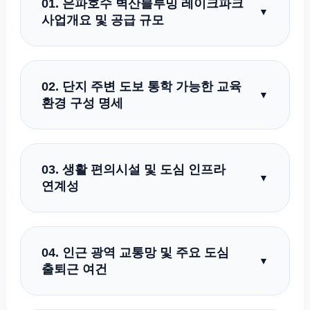
01. 은파호수 벽산블루밍 레이크파크
▼
사업개요 및 공급 규모
은파호수 벽산블루밍 레이크파크는 군산의 핵심
에코 거점에 건립되는 고품격 주거단지입니다.
02. 단지 주변 도보 통학 가능한 교육
실수요층의 선호도가 가장 높은 전용면적
▼
환경 구성 명세
84제곱미터 단일 평형을 중심으로 구성되어
있으며 최적의 층수 설계와 혁신적인 공간
단지 반경 내에 초등학교, 중학교, 고등학교가
아키텍처를 선보입니다.
모두 밀집해 있어 자녀들의 안전한 도보 통학
03. 생활 편의시설 및 도심 인프라
동선이 완벽하게 보장됩니다. 인근에 탄탄하게
▼
연계성
형성된 명문 학원가 인프라를 편리하게 공유할 수
있어 학부모 선호도가 매우 높습니다.
대형마트와 중심 상업지구, 대형 병원, 주요
관공서 등 일상생활에 필수적인 모든 도심
04. 인근 광역 교통망 및 주요 도심
인프라가 가깝게 밀집해 있습니다. 자연이 주는
▼
출퇴근 여건
여유로운 힐링 라이프와 도심의 편리함을 번잡함
없이 동시에 누리는 최적의 입지입니다.
주요 간선도로 및 고속도로 진입로가 단지와