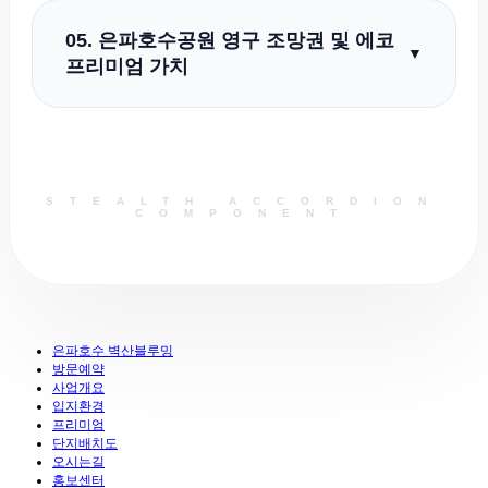
가깝게 연동되어 군산 전역은 물론 인접 시도로의
05. 은파호수공원 영구 조망권 및 에코
신속한 이동이 가능합니다. 대중교통망 노선이
▼
프리미엄 가치
다채롭게 확충되어 있어 직주근접을 원하는
출퇴근 직장인들에게 훌륭한 교통 환경을
군산의 대표 힐링 명소인 은파호수공원과
제공합니다.
인접하여 수변 산책로를 내 집 정원처럼 이용할 수
있는 독보적인 에코 프리미엄을 자랑합니다. 탁
STEALTH ACCORDION
트인 호수 조망권을 영구적으로 확보하여 향후
COMPONENT
지역 내 랜드마크로서의 자산 가치 상승이
기대됩니다.
은파호수 벽산블루밍
방문예약
사업개요
입지환경
프리미엄
단지배치도
오시는길
홍보센터